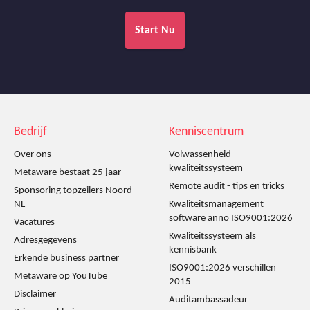
Start Nu
Bedrijf
Kenniscentrum
Over ons
Volwassenheid
kwaliteitssysteem
Metaware bestaat 25 jaar
Remote audit - tips en tricks
Sponsoring topzeilers Noord-
NL
Kwaliteitsmanagement
software anno ISO9001:2026
Vacatures
Kwaliteitssysteem als
Adresgegevens
kennisbank
Erkende business partner
ISO9001:2026 verschillen
Metaware op YouTube
2015
Disclaimer
Auditambassadeur