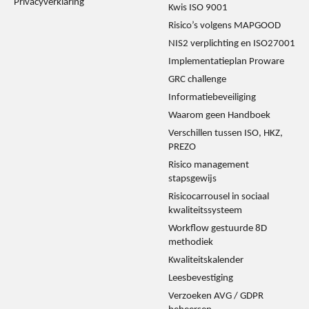
Privacyverklaring
Kwis ISO 9001
Risico’s volgens MAPGOOD
NIS2 verplichting en ISO27001
Implementatieplan Proware
GRC challenge
Informatiebeveiliging
Waarom geen Handboek
Verschillen tussen ISO, HKZ,
PREZO
Risico management
stapsgewijs
Risicocarrousel in sociaal
kwaliteitssysteem
Workflow gestuurde 8D
methodiek
Kwaliteitskalender
Leesbevestiging
Verzoeken AVG / GDPR