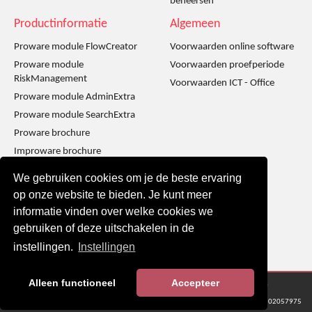
beheersen
Productinformatie
Algemeen
Proware module FlowCreator
Voorwaarden online software
Proware module
Voorwaarden proefperiode
RiskManagement
Voorwaarden ICT - Office
Proware module AdminExtra
Proware module SearchExtra
Proware brochure
Improware brochure
Infoware brochure
We gebruiken cookies om je de beste ervaring
Workshop Proware in gebruik
op onze website te bieden. Je kunt meer
Workshop Improware in
informatie vinden over welke cookies we
gebruik
gebruiken of deze uitschakelen in de
instellingen.
Instellingen
Alleen functioneel
Accepteer
© 2016 - 2024 Metaware B.V., Mediacentrale Helperpark 288G, 9723ZA Groningen
KvK Groningen nr: 02057975