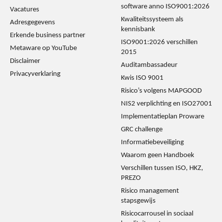
software anno ISO9001:2026
Vacatures
Kwaliteitssysteem als
Adresgegevens
kennisbank
Erkende business partner
ISO9001:2026 verschillen
Metaware op YouTube
2015
Disclaimer
Auditambassadeur
Privacyverklaring
Kwis ISO 9001
Risico’s volgens MAPGOOD
NIS2 verplichting en ISO27001
Implementatieplan Proware
GRC challenge
Informatiebeveiliging
Waarom geen Handboek
Verschillen tussen ISO, HKZ,
PREZO
Risico management
stapsgewijs
Risicocarrousel in sociaal