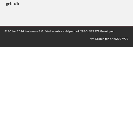
gebruik
© 2016 - 2024 Metaware B.V., Mediacentrale Helperpark 288G, 9723ZA Groningen
KvK Groningen nr: 02057975